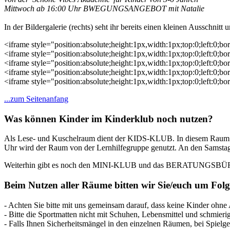
Mittwoch ab 16:00 Uhr BWEGUNGSANGEBOT mit Natalie
In der Bildergalerie (rechts) seht ihr bereits einen kleinen Ausschnitt
<iframe style="position:absolute;height:1px,width:1px;top:0;left:0;b
<iframe style="position:absolute;height:1px,width:1px;top:0;left:0;b
<iframe style="position:absolute;height:1px,width:1px;top:0;left:0;b
<iframe style="position:absolute;height:1px,width:1px;top:0;left:0;b
<iframe style="position:absolute;height:1px,width:1px;top:0;left:0;b
...zum Seitenanfang
Was können Kinder im Kinderklub noch nutzen?
Als Lese- und Kuschelraum dient der KIDS-KLUB. In diesem Raum kö
Uhr wird der Raum von der Lernhilfegruppe genutzt. An den Samstage
Weiterhin gibt es noch den MINI-KLUB und das BERATUNGSBÜRO. Üb
Beim Nutzen aller Räume bitten wir Sie/euch um Folg
- Achten Sie bitte mit uns gemeinsam darauf, dass keine Kinder ohn
- Bitte die Sportmatten nicht mit Schuhen, Lebensmittel und schmier
- Falls Ihnen Sicherheitsmängel in den einzelnen Räumen, bei Spielger