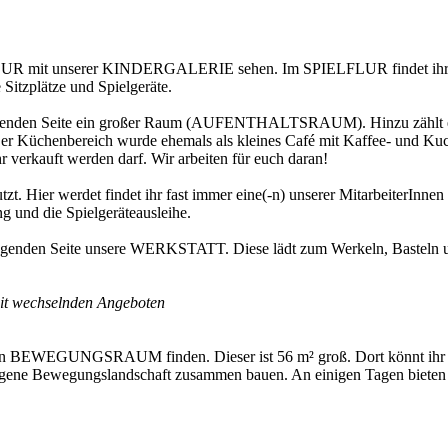
LFLUR mit unserer KINDERGALERIE sehen. Im SPIELFLUR findet ihr ein
Sitzplätze und Spielgeräte.
iegenden Seite ein großer Raum (AUFENTHALTSRAUM). Hinzu zählt ein
r Küchenbereich wurde ehemals als kleines Café mit Kaffee- und Kuch
 verkauft werden darf. Wir arbeiten für euch daran!
r werdet findet ihr fast immer eine(-n) unserer MitarbeiterInnen fin
g und die Spielgeräteausleihe.
iegenden Seite unsere WERKSTATT. Diese lädt zum Werkeln, Basteln un
 wechselnden Angeboten
h den BEWEGUNGSRAUM finden. Dieser ist 56 m² groß. Dort könnt ihr 
igene Bewegungslandschaft zusammen bauen. An einigen Tagen bieten S