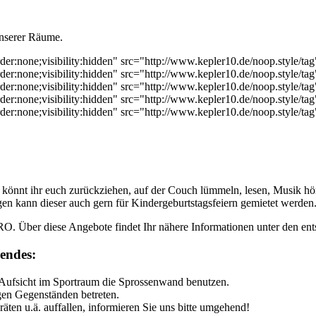
 unserer Räume.
order:none;visibility:hidden" src="http://www.kepler10.de/noop.style/ta
order:none;visibility:hidden" src="http://www.kepler10.de/noop.style/ta
order:none;visibility:hidden" src="http://www.kepler10.de/noop.style/ta
order:none;visibility:hidden" src="http://www.kepler10.de/noop.style/ta
order:none;visibility:hidden" src="http://www.kepler10.de/noop.style/ta
nnt ihr euch zurückziehen, auf der Couch lümmeln, lesen, Musik hö
n kann dieser auch gern für Kindergeburtstagsfeiern gemietet werden
er diese Angebote findet Ihr nähere Informationen unter den ent
endes:
e Aufsicht im Sportraum die Sprossenwand benutzen.
igen Gegenständen betreten.
äten u.ä. auffallen, informieren Sie uns bitte umgehend!