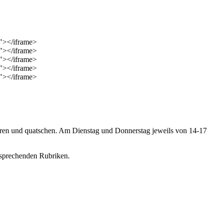
g"></iframe>
g"></iframe>
g"></iframe>
g"></iframe>
g"></iframe>
ren und quatschen. Am Dienstag und Donnerstag jeweils von 14-17
.
sprechenden Rubriken.