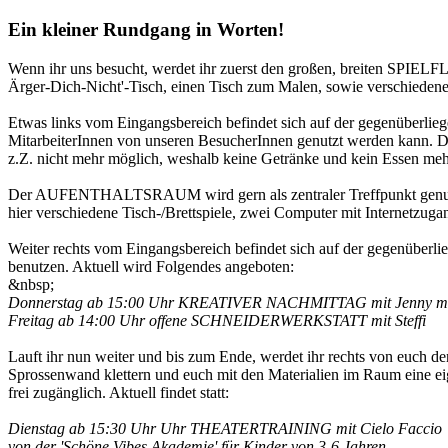
Ein kleiner Rundgang in Worten!
Wenn ihr uns besucht, werdet ihr zuerst den großen, breiten SPIE
Ärger-Dich-Nicht'-Tisch, einen Tisch zum Malen, sowie verschiedene 
Etwas links vom Eingangsbereich befindet sich auf der gegenüberl
MitarbeiterInnen von unseren BesucherInnen genutzt werden kann. De
z.Z. nicht mehr möglich, weshalb keine Getränke und kein Essen mehr
Der AUFENTHALTSRAUM wird gern als zentraler Treffpunkt genutzt. Hie
hier verschiedene Tisch-/Brettspiele, zwei Computer mit Internetzugan
Weiter rechts vom Eingangsbereich befindet sich auf der gegenüberl
benutzen. Aktuell wird Folgendes angeboten:
&nbsp;
Donnerstag ab 15:00 Uhr KREATIVER NACHMITTAG mit Jenny mit
Freitag ab 14:00 Uhr offene SCHNEIDERWERKSTATT mit Steffi
Lauft ihr nun weiter und bis zum Ende, werdet ihr rechts von euc
Sprossenwand klettern und euch mit den Materialien im Raum eine e
frei zugänglich. Aktuell findet statt:
Dienstag ab 15:30 Uhr Uhr THEATERTRAINING mit Cielo Faccio
von der 'Schöne Vibes Akademie' für Kinder von 3-6 Jahren